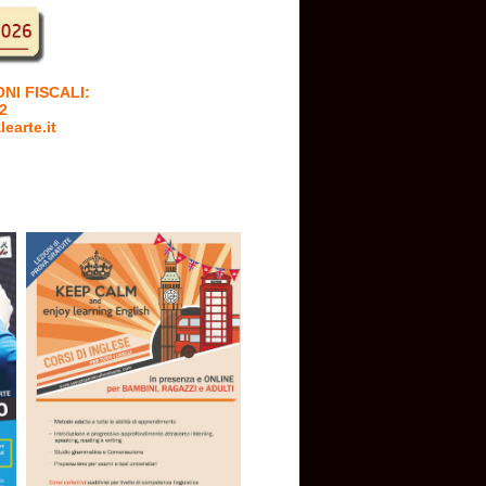
ONI FISCALI:
2
earte.it